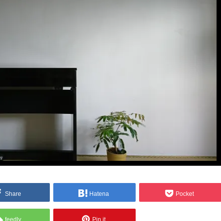
Share
Hatena
Pocket
feedly
Pin it