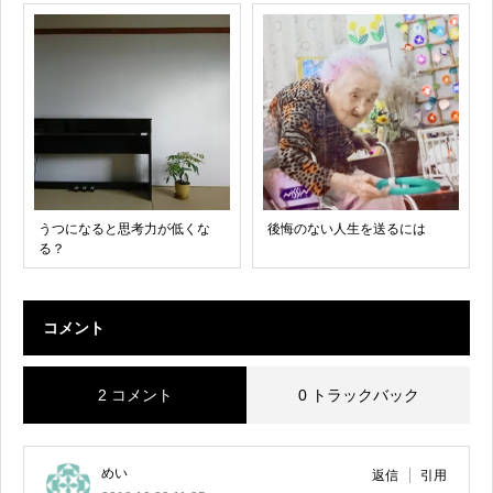
うつになると思考力が低くな
後悔のない人生を送るには
る？
コメント
2 コメント
0 トラックバック
めい
返信
引用