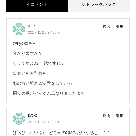
4 コメント
0 トラックバック
めい
返信
引用
2017.11.28 9:45pm
@kyokoさん
分かりますか？
そうですよねー 縁ですねぇ
出会いもお別れも。
あの方と離れる決意をしてから
周りの縁がぐんぐん広なりましたよ✨
kyoko
返信
引用
2017.11.28 7:29pm
はっぴいらいふ♪ どこかのCMみたいな感じ。＾＾