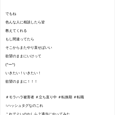
でもね
色んな人に相談したら皆
教えてくれる
もし間違ってたら
そこからまたやり直せばいい
欲望のままにいけって
(^ー^)
いきたい！いきたい！
欲望のままに！！！
＃
モラハラ
被害者 ＃立ち直り中 ＃転換期 ＃転職
↑
ハッシュタグ
なのこれ
これでよいのかしら？適当にやってみた