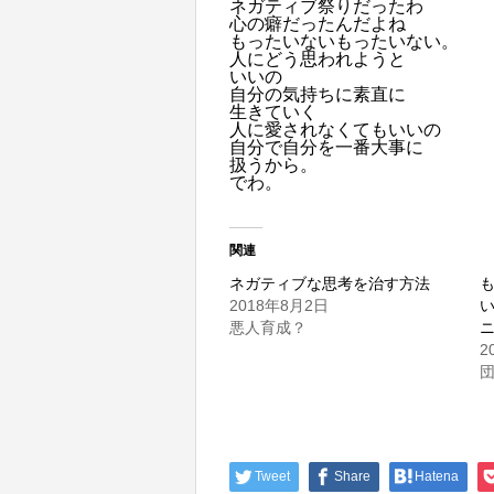
ネガティブ祭りだったわ
心の癖だったんだよね
もったいないもったいない。
人にどう思われようと
いいの
自分の気持ちに素直に
生きていく
人に愛されなくてもいいの
自分で自分を一番大事に
扱うから。
でわ。
関連
ネガティブな思考を治す方法
2018年8月2日
悪人育成？
2
Tweet
Share
Hatena