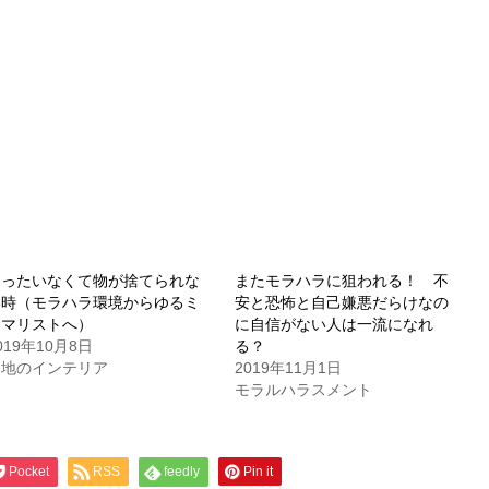
もったいなくて物が捨てられな
またモラハラに狙われる！ 不
い時（モラハラ環境からゆるミ
安と恐怖と自己嫌悪だらけなの
ニマリストへ）
に自信がない人は一流になれ
019年10月8日
る？
団地のインテリア
2019年11月1日
モラルハラスメント
Pocket
RSS
feedly
Pin it