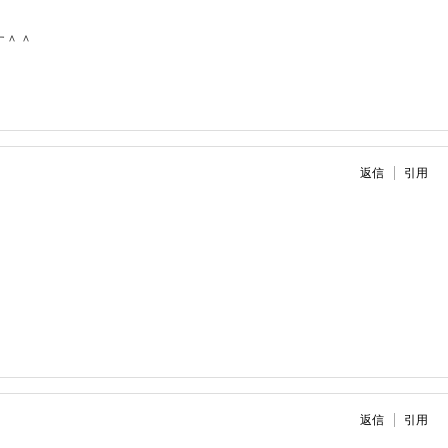
す＾＾
返信
引用
返信
引用