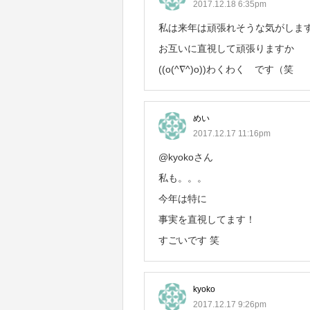
2017.12.18 6:35pm
私は来年は頑張れそうな気がしま
お互いに直視して頑張りますか
((o(^∇^)o))わくわく です（笑
めい
2017.12.17 11:16pm
@kyokoさん
私も。。。
今年は特に
事実を直視してます！
すごいです 笑
kyoko
2017.12.17 9:26pm