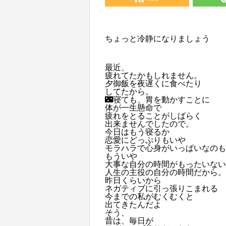
ちょっと冷静になりましょう
最近、
疲れてたかもしれません。
夕御飯を夜遅くに食べたり
してたから。
🌃寝ても、胃を動かすことに
体が一生懸命で
疲れをとることがしばらく
出来ませんでしたので。
今日はもう寝るか
恋愛にどっぷりもいや
モラハラ
で心身がいっぱいなのも
もういや
大事な自分の時間がもったいない
人生の主役の自分の時間だから。
昨日くらいから
ネガティブに引っ張りこまれる
今までの私がむくむくと
出てきたんだよ
そう、
昔は、毎日が