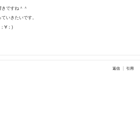
響きですね＾＾
っていきたいです。
；∀；)
返信
引用