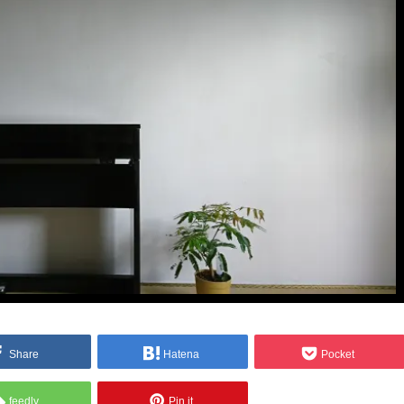
Share
Hatena
Pocket
feedly
Pin it