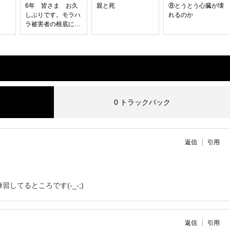
6年 皆さま お久
親と死
⑧とうとう心臓が壊
しぶりです。モラハ
れるのか
ラ被害者の根底にあ
るもの
0 トラックバック
返信
引用
してるところです(-_-;)
返信
引用