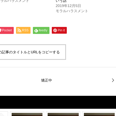
モラルハラスメント
いう話
2019年12月5日
モラルハラスメント
Pocket
RSS
feedly
Pin it
の記事のタイトルとURLをコピーする
矯正中