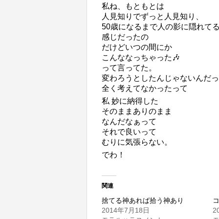
私ね、もともとは
人見知りでずっと人見知り、
50歳になるまで人の影に隠れて
感じだったの
だけどいつの間にか
こんななっちゃった🎶
って言ってた。
変わろうとしたんじゃないんだっ
全く考えてなかったって
私 妙に納得した
そのままありのまま
なんだなぁって
それで良いって
むりに気張らない。
でわ！
関連
捨てる神あれば拾う神あり
2014年7月18日
2