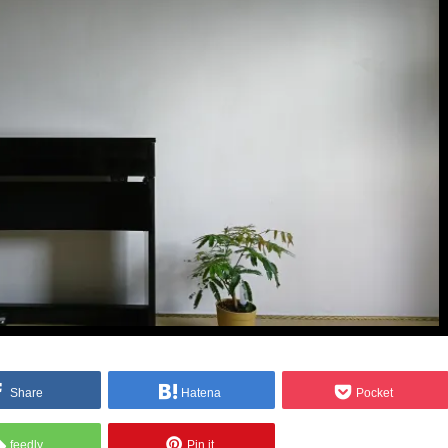
Share
Hatena
Pocket
feedly
Pin it