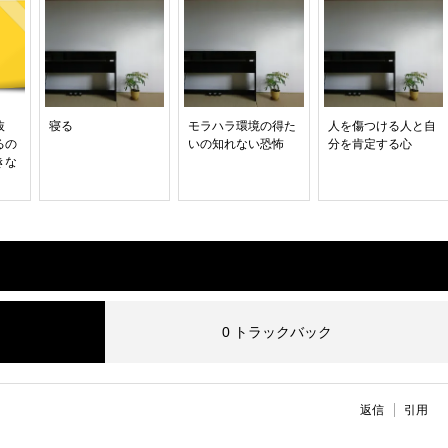
抜
寝る
モラハラ環境の得た
人を傷つける人と自
るの
いの知れない恐怖
分を肯定する心
きな
0 トラックバック
返信
引用