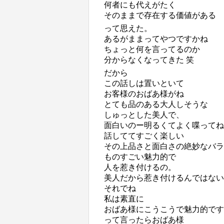
何者にも代えがたく
そのままで存在する価値がある
って思えた。
あるがままってやつですかね
ちょっと何を言ってるのか
分からなくなってきた 笑
だから
この話しは置いといて
お客様のおばあ様がね
とても品のある大人しそうな
しゅっとした美人で、
面白いのー明るくてよく喋ってね
話しててすごく楽しい
その上品さと面白さの絶妙なバラ
ものすごい魅力的で
人を惹き付けるの。
美人だから惹き付けるんではない
それでね
私は素直に
おばあ様にこうこうで魅力的です
って言ったらおばあ様