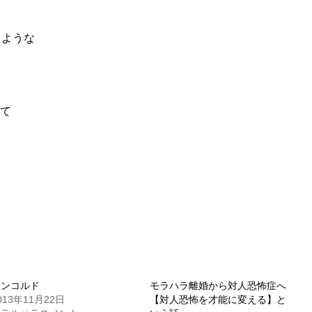
るような
て
コンコルド
モラハラ離婚から対人恐怖症へ
013年11月22日
【対人恐怖を才能に変える】と