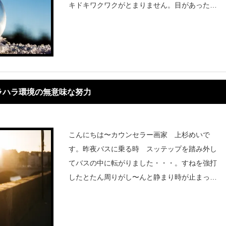
キドキワクワクがとまりません。目があったら
どうしよう・・・。と恐縮しておりましたが役
者さんは役に入っているので目線はあいません
ラハラ環境の無意味な努力
こんにちは〜カウンセラー画家 上杉めいで
す。昨夜バスに乗る時 スッテップを踏み外し
てバスの中に転がりました・・・。すねを強打
したとたん周りがし〜んと静まり時が止まった
ような感覚がしました・・・身に覚えありませ
んか？大きなことが身に起きる直前は周りの景
色