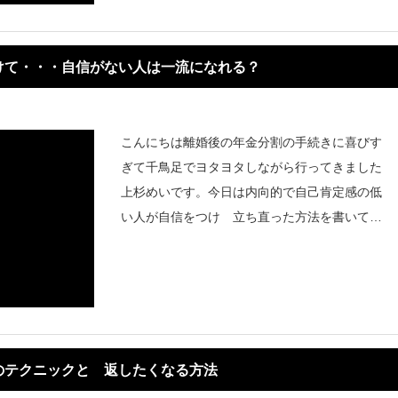
けて・・・自信がない人は一流になれる？
こんにちは離婚後の年金分割の手続きに喜びす
ぎて千鳥足でヨタヨタしながら行ってきました
上杉めいです。今日は内向的で自己肯定感の低
い人が自信をつけ 立ち直った方法を書いてい
く。自信をつける 自信がないのはなぜ こ
んな生き
のテクニックと 返したくなる方法