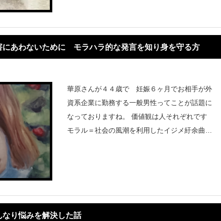
癒力は使える
害にあわないために モラハラ的な発言を知り身を守る方
華原さんが４４歳で 妊娠６ヶ月でお相手が外
資系企業に勤務する一般男性ってことが話題に
なっておりますね。 価値観は人それぞれです
モラル＝社会の風潮を利用したイジメ紆余曲折
ありながら妊娠して赤ちゃんが生まれるという
ことはいやあ おめでたいです。
んなり悩みを解決した話