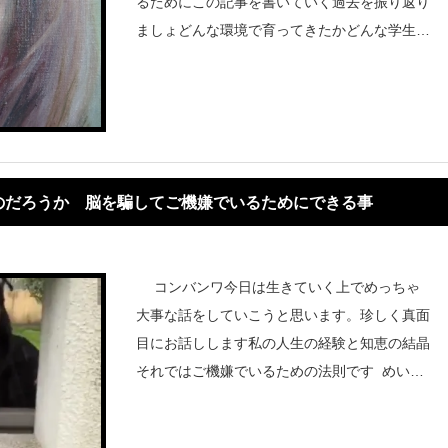
るためにこの記事を書いていく過去を振り返り
ましょどんな環境で育ってきたかどんな学生時
代で仕事場ではどんな立ち位置でどんな生活を
送ってきたかさて私
のだろうか 脳を騙してご機嫌でいるためにできる事
コンバンワ今日は生きていく上でめっちゃ
大事な話をしていこうと思います。珍しく真面
目にお話しします私の人生の経験と知恵の結晶
それではご機嫌でいるための法則です めいの
プロフィール*1これを読に終わる 皆 ご機嫌
になる事間違い無いでしょううつ病とは自然治