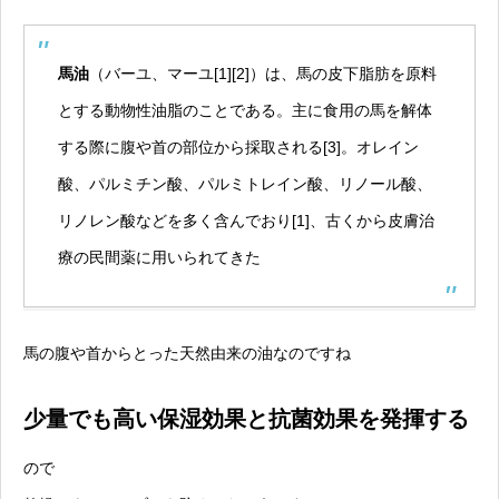
馬油
（バーユ、マーユ
[1]
[2]
）は、
馬
の皮下脂肪を原料
とする動物性
油脂
のことである。主に
食用
の馬を解体
する際に
腹
や
首
の部位から採取される
[3]
。
オレイン
酸
、
パルミチン酸
、
パルミトレイン酸
、
リノール酸
、
リノレン酸
などを多く含んでおり
[1]
、古くから皮膚
治
療
の
民間薬
に用いられてきた
馬の腹や首からとった天然由来の油なのですね
少量でも高い保湿効果と抗菌効果を発揮する
ので