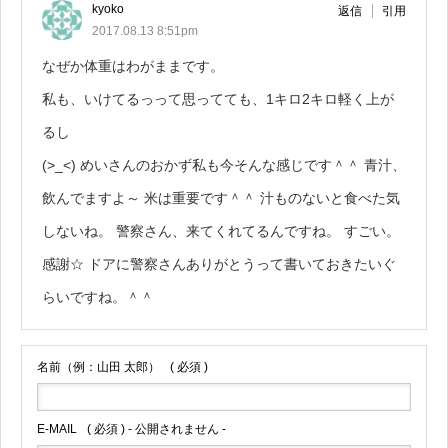
kyoko
返信
引用
2017.08.13 8:51pm
なぜか体重はわがままです。
私も、いけてるっって思ってても、1キロ2キロ軽く上が
るし
(>_<) めいさんのおかず私も今そんな感じです＾＾ 青汁、
飲んでますよ～ 米は重要です＾＾ 汁ものないと食べた気
しないね。 警察さん、来てくれてるんですね。 すごい。
感謝☆ ドアに警察さんありがとうって書いておきたいぐ
らいですね。＾＾
名前（例：山田 太郎）
( 必須 )
E-MAIL
( 必須 ) - 公開されません -