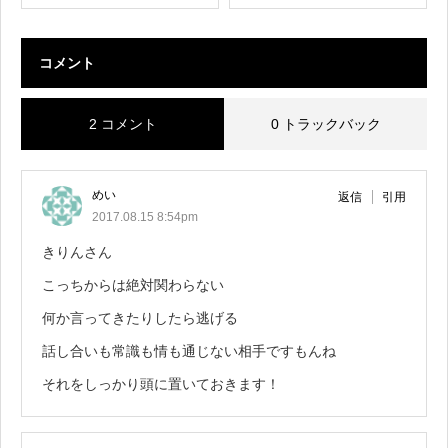
コメント
2 コメント
0 トラックバック
めい
返信
引用
2017.08.15 8:54pm
きりんさん
こっちからは絶対関わらない
何か言ってきたりしたら逃げる
話し合いも常識も情も通じない相手ですもんね
それをしっかり頭に置いておきます！