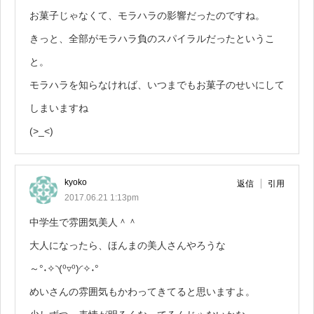
お菓子じゃなくて、モラハラの影響だったのですね。
きっと、全部がモラハラ負のスパイラルだったというこ
と。
モラハラを知らなければ、いつまでもお菓子のせいにして
しまいますね
(>_<)
kyoko
返信
引用
2017.06.21 1:13pm
中学生で雰囲気美人＾＾
大人になったら、ほんまの美人さんやろうな
～°˖✧◝(⁰▿⁰)◜✧˖°
めいさんの雰囲気もかわってきてると思いますよ。