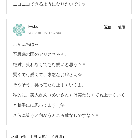
ニコニコできるようになりたいです✨
kyoko
返信
引用
2017.06.19 1:59pm
こんにちは～
不思議の国のアリスちゃん。
絶対、笑わなくても可愛いと思う＾＾
賢くて可愛くて、素敵なお嬢さん☆
そうそう、笑ってたら上手くいくよ。
私的に、美人さん（めいさん）は笑わなくても上手くいく
と勝手にに思ってます（笑
さらに笑うと向かうところ敵なしですな＾＾
名前（例：山田 太郎）
( 必須 )