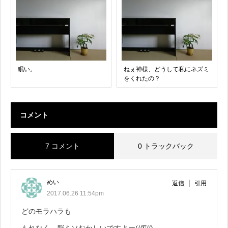
眠い。
ねぇ神様、どうして私にネズミ
をくれたの？
コメント
7 コメント
0 トラックバック
めい
返信
引用
2017.06.26 11:54pm
どのモラハラも