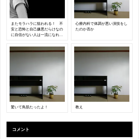
またモラハラに狙われる！ 不
心療内科で体調が悪い演技をし
安と恐怖と自己嫌悪だらけなの
たのか否か
に自信がない人は一流になれ
る？
驚いて鳥肌たったよ！
教え
コメント