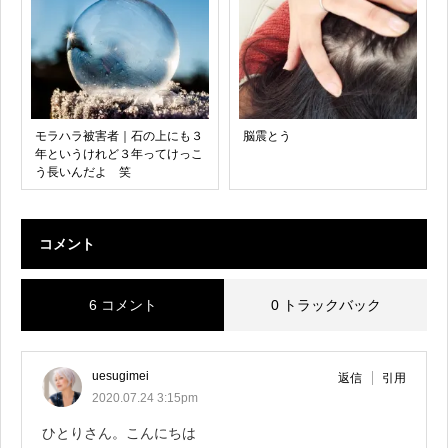
モラハラ被害者｜石の上にも３
脳震とう
年というけれど３年ってけっこ
う長いんだよ 笑
コメント
6 コメント
0 トラックバック
uesugimei
返信
引用
2020.07.24 3:15pm
ひとりさん。こんにちは