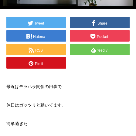
Tweet
Share
Hatena
Pocket
RSS
feedly
Pin it
最近は
モラハラ
関係の用事で
休日はガッツリと動いてます。
簡単過ぎた