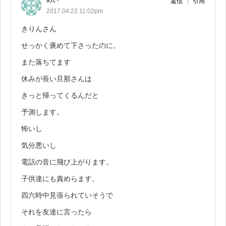
めい
返信
引用
2017.04.22 11:02pm
きりんさん
せっかく褒めて下さったのに。
また落ちてます
休みが長い旦那さんは
きっと帰ってくるんだと
予測します。
怖いし
気分悪いし
電話の音に飛び上がります。
子供達にも責めらます。
四六時中見張られていそうで
それを友達に言ったら