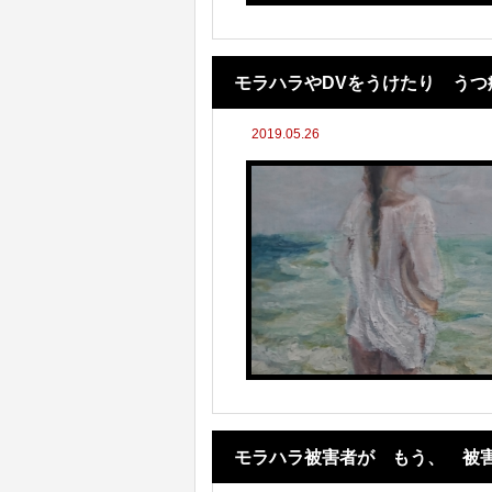
モラハラやDVをうけたり う
2019.05.26
をしてあげられるのか
モラハラ被害者が もう、 被