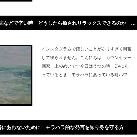
つ病などで辛い時 どうしたら癒されリラックスできるのか 何
インスタグラムで嬉しいことがありすぎて興奮
して寝られません。こんにちは カウンセラー
画家 上杉めいです今日はうつの時 DVにあ
っているとき モラハラにあっている時パワハ
ラにあっている時 など生きるのが辛い時何を
してもらったら癒されるか心身が弱っ
害にあわないために モラハラ的な発言を知り身を守る方