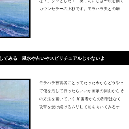
な？」ゾッとした？ 笑こんにちは〜絵を描く
カウンセラーの上杉です。モラハラ夫との離婚
を決め 縁切りを誓い家を抜け出したは最高だ
けれどもそれでも夫から
治してみる 風水や占いやスピリチュアルじゃないよ
モラハラ被害者にとってたった今からどうやっ
て傷を治して行ったらいいか画家の側面からそ
の方法を書いていく 加害者からの謝罪はなく
攻撃を受け続けるムリして前を向いてみるオス
スメしない方法避難する辞めることを明確にす
るそして心を癒す 加害者からの謝罪はなく攻