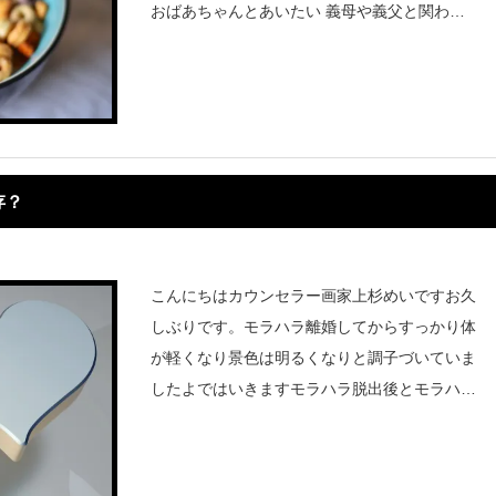
おばあちゃんとあいたい 義母や義父と関わら
ない方がいい理由は 実際に私と義母の間で起
こったこと 元モラハラ被害者の
存？
こんにちはカウンセラー画家上杉めいですお久
しぶりです。モラハラ離婚してからすっかり体
が軽くなり景色は明るくなりと調子づいていま
したよではいきますモラハラ脱出後とモラハラ
は共依存なのか？と言うこと。いつ