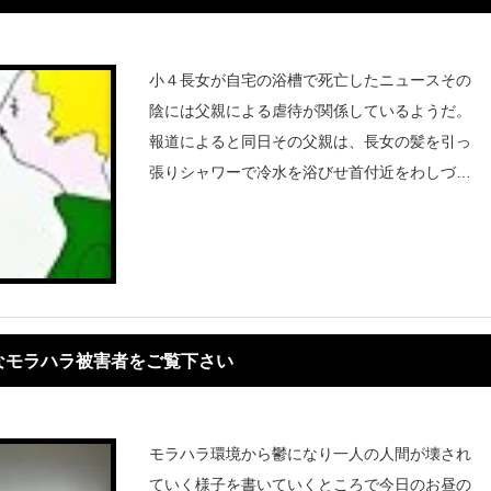
小４長女が自宅の浴槽で死亡したニュースその
陰には父親による虐待が関係しているようだ。
報道によると同日その父親は、長女の髪を引っ
張りシャワーで冷水を浴びせ首付近をわしづか
みにしてけ怪我を負わしたりした。少女の体に
は他にも古いあざが複数箇所見つかり日常的に
なモラハラ被害者をご覧下さい
モラハラ環境から鬱になり一人の人間が壊され
ていく様子を書いていくところで今日のお昼の