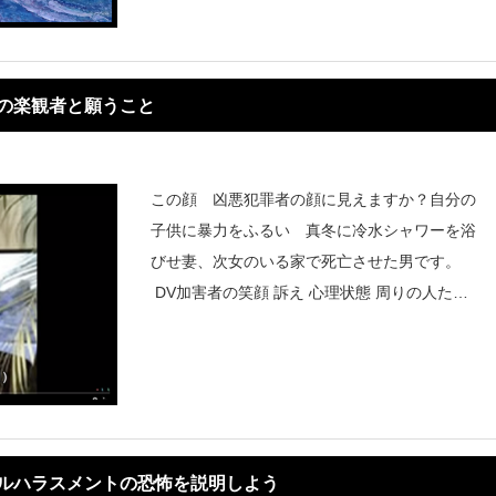
撃を受け続ける
の楽観者と願うこと
この顔 凶悪犯罪者の顔に見えますか？自分の
子供に暴力をふるい 真冬に冷水シャワーを浴
びせ妻、次女のいる家で死亡させた男です。
DV加害者の笑顔 訴え 心理状態 周りの人たち
SOS DVへの対応 DV加害者の笑顔人の良さ
ラルハラスメントの恐怖を説明しよう