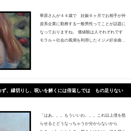
華原さんが４４歳で 妊娠６ヶ月でお相手が外
資系企業に勤務する一般男性ってことが話題に
なっておりますね。 価値観は人それぞれです
モラル＝社会の風潮を利用したイジメ紆余曲折
ありながら妊娠して赤ちゃんが生まれるという
ことはいやあ おめでたいです。
めず、縁切りし、呪いを解くには倍返しでは もの足りない
「はあ。。。もういいわ。。。これ以上僕を怒
らせるとどうなっちゃうか分からないから