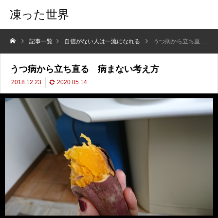
凍った世界
記事一覧
自信がない人は一流になれる
うつ病から立ち直る 病まない考え方
うつ病から立ち直る 病まない考え方
2018.12.23
2020.05.14