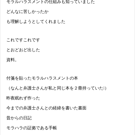
モラルハラスメント
の仕組みも知っていました
どんなに苦しかったか
も理解しようとしてくれました
これですこれです
とおどおど出した
資料。
付箋を貼った
モラルハラスメント
の本
（なんと弁護士さんが私と同じ本を２冊持っていた❕）
昨夜眠れず作った
今までの弁護士さんとの経緯を書いた書面
昔からの日記
モラハラ
の証拠である手帳