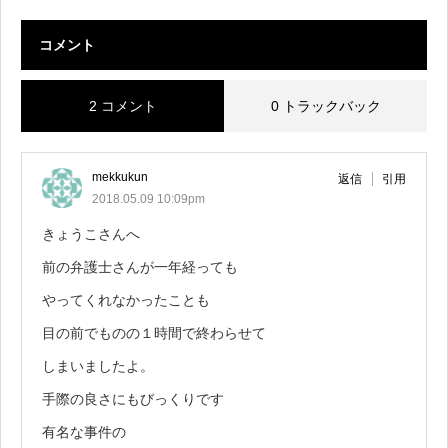
コメント
2 コメント
0 トラックバック
mekkukun
返信
引用
2018.05.09 10:09pm
きょうこさんへ
前の弁護士さんが一年経っても
やってくれなかったことも
目の前でものの１時間で終わらせて
しまいましたよ。
手際の良さにもびっくりです
有名な事件の