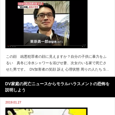
この顔 凶悪犯罪者の顔に見えますか？自分の子供に暴力をふ
るい 真冬に冷水シャワーを浴びせ妻、次女のいる家で死亡さ
せた男です。 DV加害者の笑顔 訴え 心理状態 周りの人たち SO
S DVへの対応 DV加害者の笑顔人の良さ
DV家庭の死亡ニュースからモラルハラスメントの恐怖を
説明しよう
2019.01.27