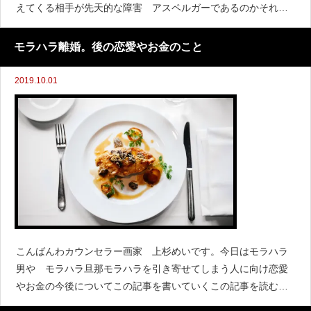
えてくる相手が先天的な障害 アスペルガーであるのかそれと
も自己愛性人格障害（後天的な障害 モラハラ）であるのかを
見分ける方法を書いていく。
モラハラ離婚。後の恋愛やお金のこと
2019.10.01
こんばんわカウンセラー画家 上杉めいです。今日はモラハラ
男や モラハラ旦那モラハラを引き寄せてしまう人に向け恋愛
やお金の今後についてこの記事を書いていくこの記事を読むと
今後どんな風に恋愛をしお金を使うべきなのか