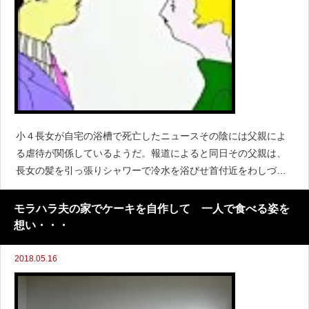
小４長女が自宅の浴槽で死亡したニュースその陰には父親によ
る虐待が関係しているようだ。報道によると同日その父親は、
長女の髪を引っ張りシャワーで冷水を浴びせ首付近をわしづか
みにしてけ怪我を負わしたりした。少女の体には他にも古いあ
ざが複数箇所見つかり日常的に
モラハラ夫の家でケーキを自作して 一人で食べる姿を
想い・・・
2018.05.16