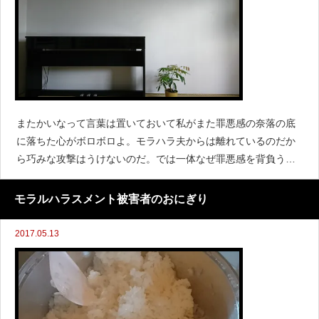
またかいなって言葉は置いておいて私がまた罪悪感の奈落の底
に落ちた心がボロボロよ。モラハラ夫からは離れているのだか
ら巧みな攻撃はうけないのだ。では一体なぜ罪悪感を背負う羽
目にと言いますと娘の誕生日にねおめでとう&#x2755;ラインを
した
モラルハラスメント被害者のおにぎり
2017.05.13