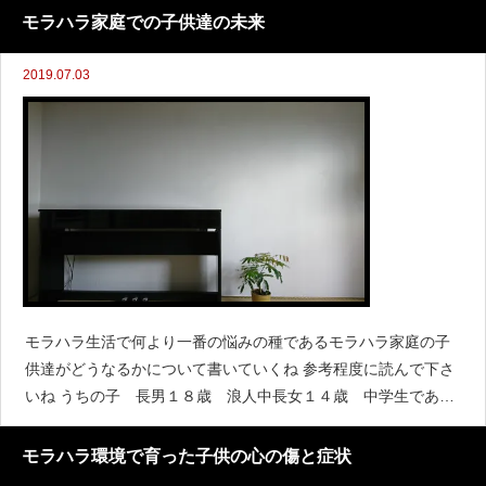
モラハラ家庭での子供達の未来
2019.07.03
モラハラ生活で何より一番の悩みの種であるモラハラ家庭の子
供達がどうなるかについて書いていくね 参考程度に読んで下さ
いね うちの子 長男１８歳 浪人中長女１４歳 中学生であ
り 私がモラハラ館を出るから一緒に出てきてほしいという話を
子供達にしたところ 長男「お母さんが出てい
モラハラ環境で育った子供の心の傷と症状