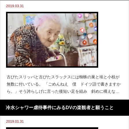
2019.03.31
古びたスリッパと古びたスラックスには蜘蛛の巣と埃と小枝が
無数に付いている。 「ごめんねえ 僕 ドイツ語で書きますか
ら。」そう誇らしげに言った後短い足を組み 斜めに構えなが
ら「え〜義レジェおぽえお・・・？」おじいちゃんに問われる
（私に聞くなや！知らんわな！） ドイツ語の辞書を調べ
冷水シャワー虐待事件にみるDVの楽観者と願うこと
2019.01.31