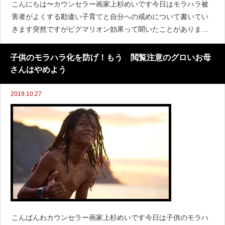
こんにちは〜カウンセラー画家上杉めいです今日はモラハラ被
害者がよくする勘違い子育てと自分への戒めについて書いてい
きます突然ですがピグマリオン効果って聞いたことがあります
か？いやいやwひかないでください〜宗教には誘いませんwウィ
キペディアさんによ
子供のモラハラ化を防げ！もう 閲覧注意のグロいお母
さんはやめよう
2019.10.27
こんばんわカウンセラー画家上杉めいです今日は子供のモラハ