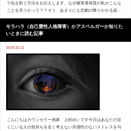
ラ化を防ぐ方法をお伝えします。なぜ被害者体質の私がこんな
ことを言うかって？？そう あまりにも悲劇の降りかかる寂し
い人生を小さな頃から観察しまくり モラハラを経験してから
は勉強して研究して 埋も
モラハラ（自己愛性人格障害）かアスペルガーか知りた
いときに読む記事
2019.10.12
こんにちはカウンセラー画家 上杉めいです今日はあなたの近
くにいる人の気持ちを全く考えない共感性のないストレスを与