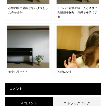
心療内科で体調が悪い演技をし
モラハラ被害の後 人と適度に
たのか否か
距離感を保ち 気持ちを楽にす
る
モラハラさんへ
冷静になる
コメント
4 コメント
2 トラックバック